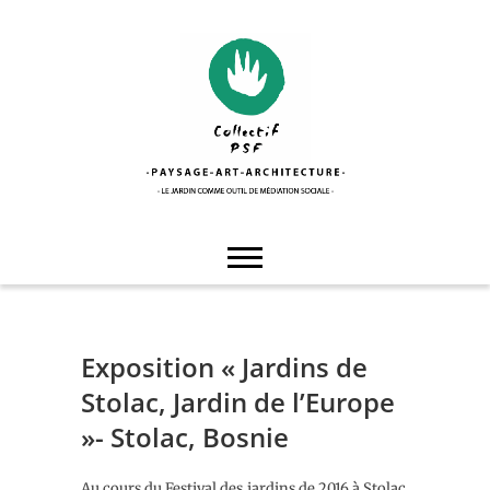
Skip
to
content
Collectif PSF
Exposition « Jardins de
Stolac, Jardin de l’Europe
»- Stolac, Bosnie
Au cours du Festival des jardins de 2016 à Stolac,